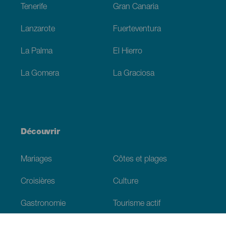
Tenerife
Gran Canaria
Lanzarote
Fuerteventura
La Palma
El Hierro
La Gomera
La Graciosa
Découvrir
Mariages
Côtes et plages
Croisières
Culture
Gastronomie
Tourisme actif