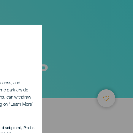
no - TLP
 access, and
Some partners do
. You can withdraw
ing on “Learn More”
s development
, Precise