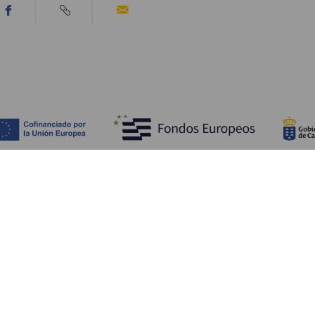
Découvrir
I
Mariages
Côtes et plages
A
Croisières
Culture
Ve