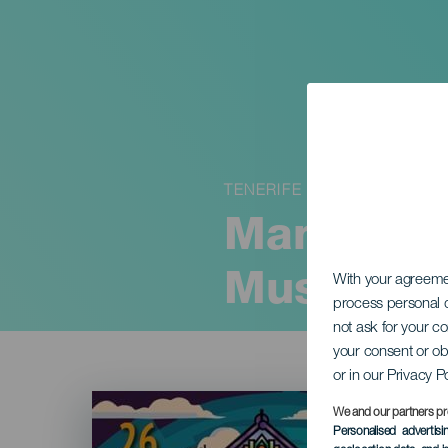
TENERIFE
Manuel Tu
Music
With your agreem
process personal d
not ask for your c
your consent or ob
or in our Privacy P
Imagen
Listado
We and our partners pr
Personalised advertis