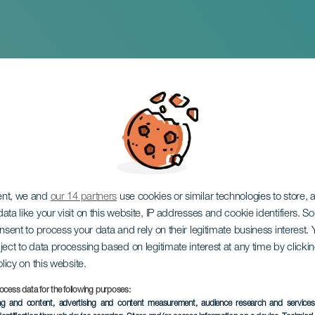
rizo, Tito el Bambi
ent, we and
our 14 partners
use cookies or similar technologies to store,
ata like your visit on this website, IP addresses and cookie identifiers. 
onsent to process your data and rely on their legitimate business interest
ject to data processing based on legitimate interest at any time by click
olicy on this website.
ocess data for the following purposes:
ing and content, advertising and content measurement, audience research and service