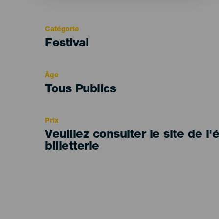
Catégorie
Categoría
Festival
del
evento
Âge
Edad
Tous Publics
Recomendada
Prix
Veuillez consulter le site de l
billetterie