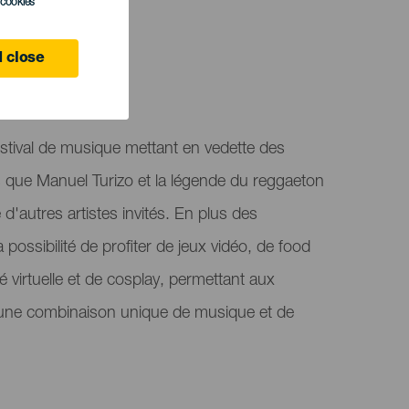
l cookies
 close
ife
stival de musique mettant en vedette des
ls que Manuel Turizo et la légende du reggaeton
 d'autres artistes invités. En plus des
la possibilité de profiter de jeux vidéo, de food
ité virtuelle et de cosplay, permettant aux
r une combinaison unique de musique et de