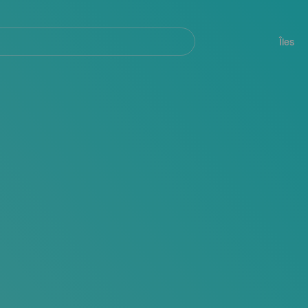
her
Navegación
principal
Îles