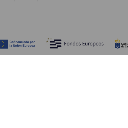
Découvrir
I
Mariages
Côtes et plages
A
Croisières
Culture
Ve