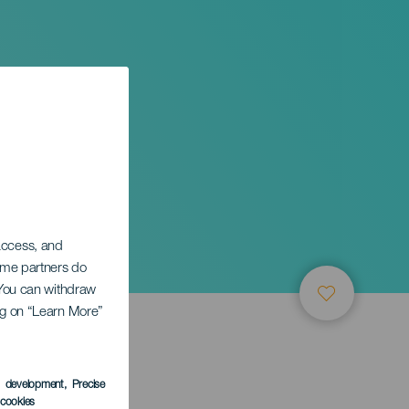
 access, and
Some partners do
. You can withdraw
ing on “Learn More”
s development
, Precise
l cookies