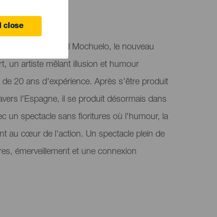
 close
résente La Magia del Mochuelo, le nouveau
, un artiste mêlant illusion et humour
s de 20 ans d'expérience. Après s'être produit
ravers l'Espagne, il se produit désormais dans
c un spectacle sans fioritures où l'humour, la
ont au cœur de l'action. Un spectacle plein de
ires, émerveillement et une connexion