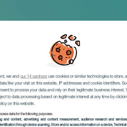
bert
ent, we and
our 14 partners
use cookies or similar technologies to store,
ata like your visit on this website, IP addresses and cookie identifiers. 
onsent to process your data and rely on their legitimate business interest
ject to data processing based on legitimate interest at any time by click
olicy on this website.
ocess data for the following purposes:
ÉVÉNEMENT PASSÉ
ing and content, advertising and content measurement, audience research and service
dentification through device scanning
, Store and/or access information on a device
, Technica