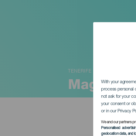
TENERIFE
Mago Mal
With your agreem
process personal d
not ask for your c
your consent or ob
or in our Privacy P
We and our partners pr
Personalised advertis
geolocation data, and i