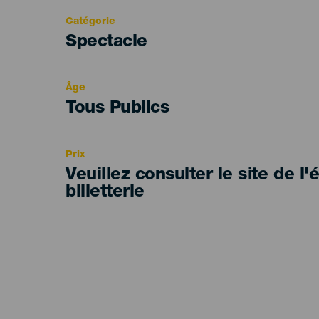
Catégorie
Categoría
Spectacle
del
evento
Âge
Edad
Tous Publics
Recomendada
Prix
Veuillez consulter le site de l
billetterie