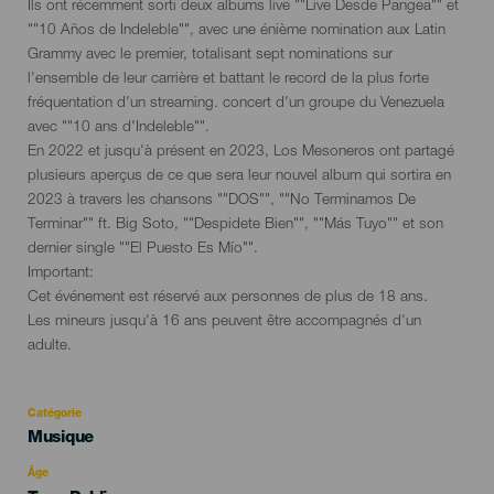
Ils ont récemment sorti deux albums live ""Live Desde Pangea"" et
""10 Años de Indeleble"", avec une énième nomination aux Latin
Grammy avec le premier, totalisant sept nominations sur
l'ensemble de leur carrière et battant le record de la plus forte
fréquentation d'un streaming. concert d'un groupe du Venezuela
avec ""10 ans d'Indeleble"".
En 2022 et jusqu'à présent en 2023, Los Mesoneros ont partagé
plusieurs aperçus de ce que sera leur nouvel album qui sortira en
2023 à travers les chansons ""DOS"", ""No Terminamos De
Terminar"" ft. Big Soto, ""Despidete Bien"", ""Más Tuyo"" et son
dernier single ""El Puesto Es Mío"".
Important:
Cet événement est réservé aux personnes de plus de 18 ans.
Les mineurs jusqu'à 16 ans peuvent être accompagnés d'un
adulte.
Catégorie
Categoría
Musique
del
evento
Âge