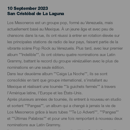
10 September 2023
Localidad
San Cristóbal de La Laguna
Descripción
Los Mesoneros est un groupe pop, formé au Venezuela, mais
del
actuellement basé au Mexique. À un jeune âge et avec peu de
evento
chansons dans la rue, ils ont réussi à entrer en rotation élevée sur
les principales stations de radio de leur pays, faisant partie de la
vibrante scène Pop Rock au Venezuela. Plus tard, avec leur premier
album ""Indelible"", ils ont obtenu quatre nominations aux Latin
Grammy, battant le record du groupe vénézuélien avec le plus de
nominations en une seule édition.
Dans leur deuxième album ""Caiga La Noche"", ils se sont
consolidés en tant que groupe international, s'installant au
Mexique et réalisant une tournée ""à guichets fermés"" à travers
l'Amérique latine, l'Europe et les États-Unis.
Après plusieurs années de tournée, ils entrent à nouveau en studio
et sortent ""Pangea"", un album qui a changé à jamais la vie de
Los Mesoneros grâce à leurs tubes ""Te Lo Advertí"", ""Pangea""
et ""Últimas Palabras"" et pour une fois remportant à nouveau deux
nominations aux Latin Grammy.