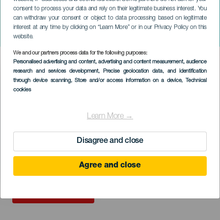
consent to process your data and rely on their legitimate business interest. You
TENERIFE
can withdraw your consent or object to data processing based on legitimate
Los Mesoneros. Tour
interest at any time by clicking on “Learn More” or in our Privacy Policy on this
Europa'23
website.
We and our partners process data for the following purposes:
Imagen
Personalised advertising and content, advertising and content measurement, audience
Listado
research and services development
, Precise geolocation data, and identification
through device scanning
, Store and/or access information on a device
, Technical
cookies
Learn More →
Disagree and close
Agree and close
ÉVÉNEMENT PASSÉ