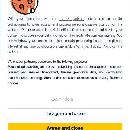
With your agreement, we and
our 14 partners
use cookies or similar
technologies to store, access, and process personal data like your visit on this
website, IP addresses and cookie identifiers. Some partners do not ask for your
consent to process your data and rely on their legitimate business interest. You
TENERIFE
can withdraw your consent or object to data processing based on legitimate
Le Quatuor de trombones
interest at any time by clicking on “Learn More” or in our Privacy Policy on this
Makbrass en concert
website.
We and our partners process data for the following purposes:
Imagen
Personalised advertising and content, advertising and content measurement, audience
Listado
research and services development
, Precise geolocation data, and identification
through device scanning
, Store and/or access information on a device
, Technical
cookies
Learn More →
Disagree and close
Agree and close