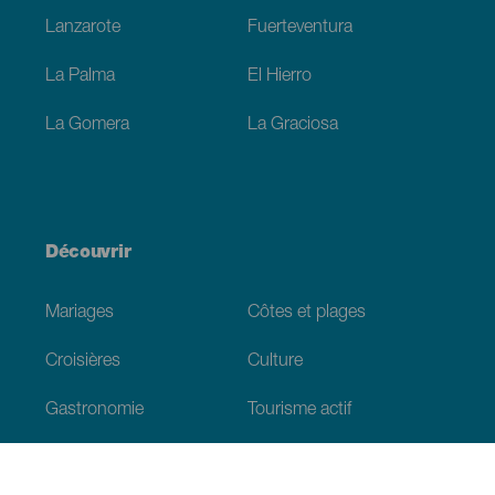
Lanzarote
Fuerteventura
La Palma
El Hierro
La Gomera
La Graciosa
Découvrir
Mariages
Côtes et plages
Croisières
Culture
Gastronomie
Tourisme actif
Tous les articles