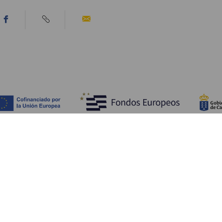
Découvrir
I
Mariages
Côtes et plages
A