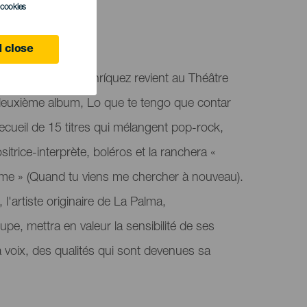
l cookies
 close
terprète Laura Henríquez revient au Théâtre
deuxième album, Lo que te tengo que contar
 recueil de 15 titres qui mélangent pop-rock,
trice-interprète, boléros et la ranchera «
me » (Quand tu viens me chercher à nouveau).
 l'artiste originaire de La Palma,
, mettra en valeur la sensibilité de ses
a voix, des qualités qui sont devenues sa