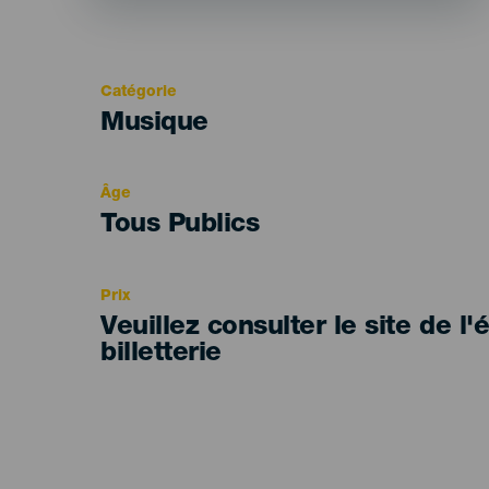
Catégorie
Categoría
Musique
del
evento
Âge
Edad
Tous Publics
Recomendada
Prix
Veuillez consulter le site de l
billetterie