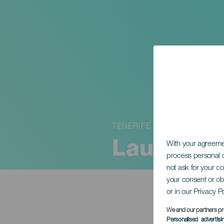
TENERIFE
Laura Hen
With your agreem
process personal d
not ask for your c
your consent or ob
or in our Privacy P
We and our partners pr
Personalised advertis