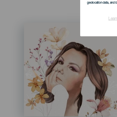
geolocation data, and i
Lear
Imagen
Listado