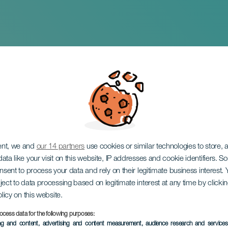
riquez en concert
ent, we and
our 14 partners
use cookies or similar technologies to store,
ata like your visit on this website, IP addresses and cookie identifiers. 
onsent to process your data and rely on their legitimate business interest
ject to data processing based on legitimate interest at any time by click
olicy on this website.
ocess data for the following purposes:
ÉVÉNEMENT PASSÉ
ing and content, advertising and content measurement, audience research and service