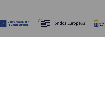
Découvrir
I
Mariages
Côtes et plages
A
Croisières
Culture
Ve
Gastronomie
Tourisme actif
H
Tous les articles