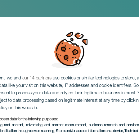
des dessins animés
ent, we and
our 14 partners
use cookies or similar technologies to store,
ata like your visit on this website, IP addresses and cookie identifiers. 
onsent to process your data and rely on their legitimate business interest
ject to data processing based on legitimate interest at any time by click
olicy on this website.
ocess data for the following purposes:
ÉVÉNEMENT PASSÉ
ing and content, advertising and content measurement, audience research and service
dentification through device scanning
, Store and/or access information on a device
, Technica