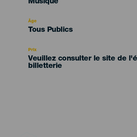
Categoría
Musique
del
evento
Âge
Edad
Tous Publics
Recomendada
Prix
Veuillez consulter le site de l
billetterie