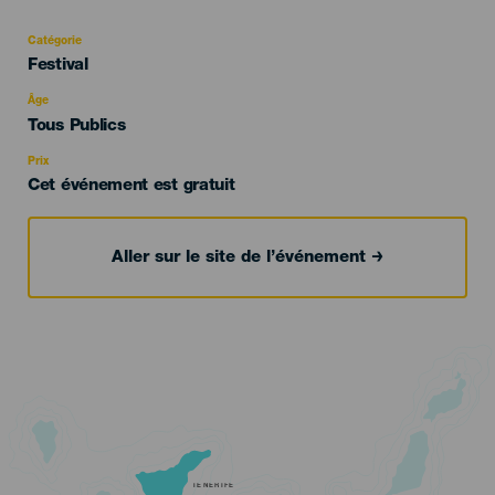
Catégorie
Categoría
Festival
del
evento
Âge
Edad
Tous Publics
Recomendada
Prix
Cet événement est gratuit
Aller sur le site de l’événement
TENERIFE