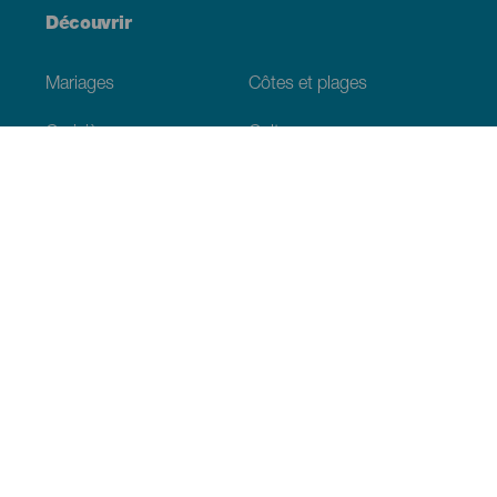
Découvrir
Mariages
Côtes et plages
Croisières
Culture
Gastronomie
Tourisme actif
Tous les articles
Informations pratiques
Agenda
Climat
Venir aux Canaries
Restaurants