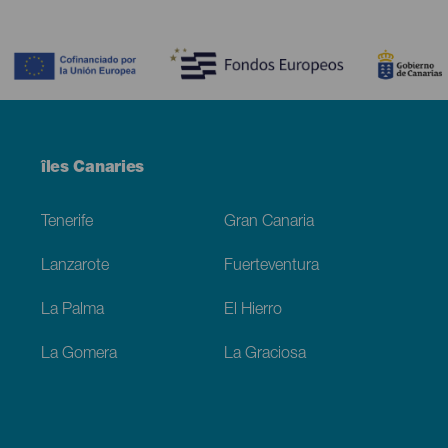
Contenido
Menú
îles Canaries
Footer
Tenerife
Gran Canaria
Lanzarote
Fuerteventura
La Palma
El Hierro
La Gomera
La Graciosa