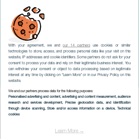
With your agreement, we and
our 14 partners
use cookies or similar
technologies to store, access, and process personal data like your visit on this
website, IP addresses and cookie identifiers. Some partners do not ask for your
consent to process your data and rely on their legitimate business interest. You
TENERIFE
can withdraw your consent or object to data processing based on legitimate
Journée internationale des
interest at any time by clicking on “Learn More” or in our Privacy Policy on this
femmes
website.
We and our partners process data for the following purposes:
Imagen
Personalised advertising and content, advertising and content measurement, audience
Listado
research and services development
, Precise geolocation data, and identification
through device scanning
, Store and/or access information on a device
, Technical
cookies
Learn More →