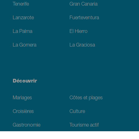
Tenerife
Gran Canaria
Lanzarote
Fuerteventura
La Palma
El Hierro
La Gomera
La Graciosa
Découvrir
Mariages
Côtes et plages
Croisières
Culture
Gastronomie
Tourisme actif