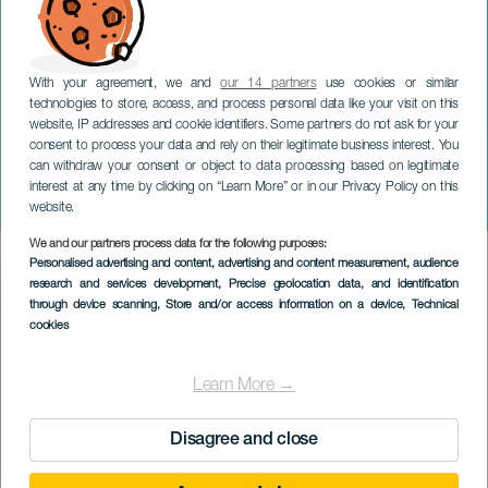
With your agreement, we and
our 14 partners
use cookies or similar
technologies to store, access, and process personal data like your visit on this
website, IP addresses and cookie identifiers. Some partners do not ask for your
consent to process your data and rely on their legitimate business interest. You
TENERIFE
can withdraw your consent or object to data processing based on legitimate
Fermin Muguruza en
interest at any time by clicking on “Learn More” or in our Privacy Policy on this
concert
website.
We and our partners process data for the following purposes:
Imagen
Personalised advertising and content, advertising and content measurement, audience
Listado
research and services development
, Precise geolocation data, and identification
through device scanning
, Store and/or access information on a device
, Technical
cookies
Learn More →
Disagree and close