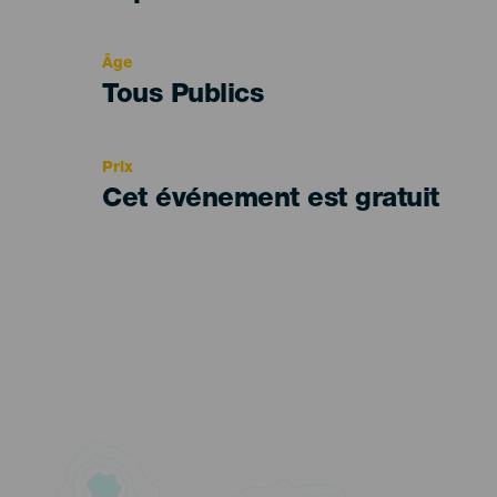
del
evento
Âge
Edad
Tous Publics
Recomendada
Prix
Cet événement est gratuit