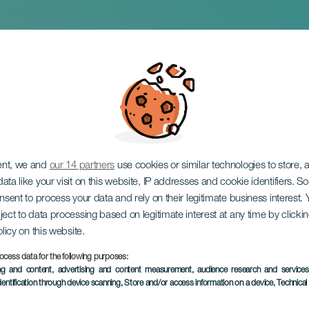
n temporaire : Plus 
Le témoignage des e
ent, we and
our 14 partners
use cookies or similar technologies to store,
ata like your visit on this website, IP addresses and cookie identifiers. 
onsent to process your data and rely on their legitimate business interest
ject to data processing based on legitimate interest at any time by click
olicy on this website.
ocess data for the following purposes:
ÉVÉNEMENT PASSÉ
ing and content, advertising and content measurement, audience research and service
dentification through device scanning
, Store and/or access information on a device
, Technica
2 to 24 mai