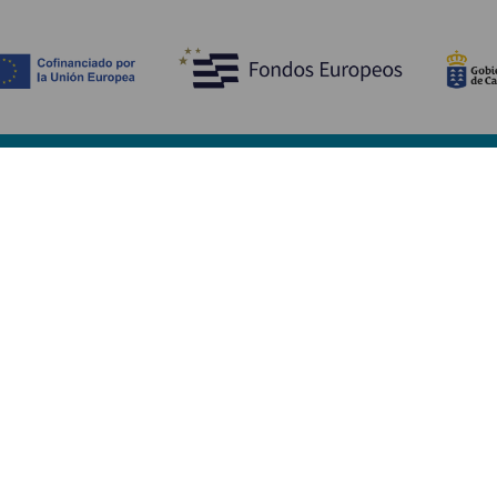
Découvrir
I
Mariages
Côtes et plages
A
Croisières
Culture
Ve
Gastronomie
Tourisme actif
H
Tous les articles