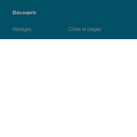
Découvrir
Mariages
Côtes et plages
Croisières
Culture
Gastronomie
Tourisme actif
Tous les articles
Informations pratiques
Agenda
Climat
Venir aux Canaries
Restaurants