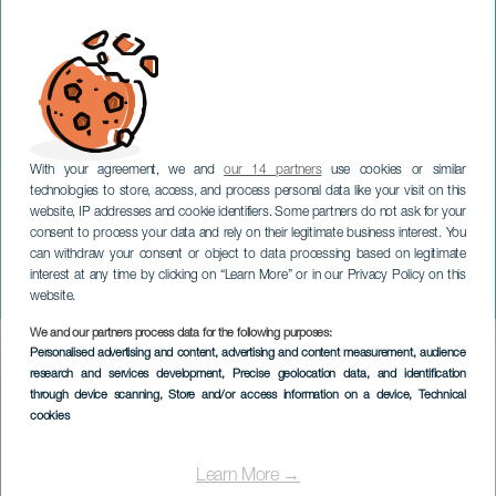
With your agreement, we and
our 14 partners
use cookies or similar
technologies to store, access, and process personal data like your visit on this
website, IP addresses and cookie identifiers. Some partners do not ask for your
consent to process your data and rely on their legitimate business interest. You
can withdraw your consent or object to data processing based on legitimate
TENERIFE
interest at any time by clicking on “Learn More” or in our Privacy Policy on this
Concert des Atlantes
website.
We and our partners process data for the following purposes:
Imagen
Personalised advertising and content, advertising and content measurement, audience
Listado
research and services development
, Precise geolocation data, and identification
through device scanning
, Store and/or access information on a device
, Technical
cookies
Learn More →