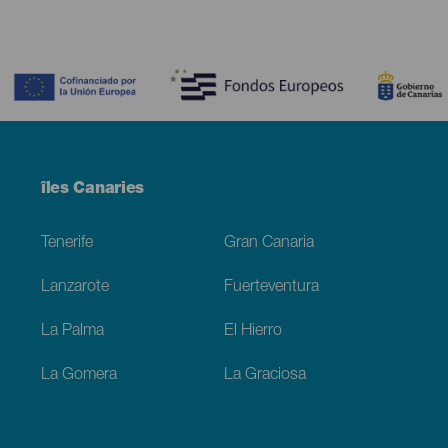
Contenido
Menú
îles Canaries
Footer
Tenerife
Gran Canaria
Lanzarote
Fuerteventura
La Palma
El Hierro
La Gomera
La Graciosa