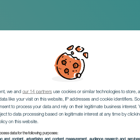
e Pasión Vega
ent, we and
our 14 partners
use cookies or similar technologies to store,
ata like your visit on this website, IP addresses and cookie identifiers. 
onsent to process your data and rely on their legitimate business interest
ject to data processing based on legitimate interest at any time by click
olicy on this website.
ocess data for the following purposes:
ÉVÉNEMENT PASSÉ
ing and content, advertising and content measurement, audience research and service