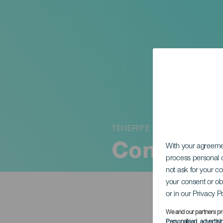
TENERIFE
Concert d
With your agreem
process personal d
not ask for your c
your consent or ob
or in our Privacy P
We and our partners pr
Personalised advertis