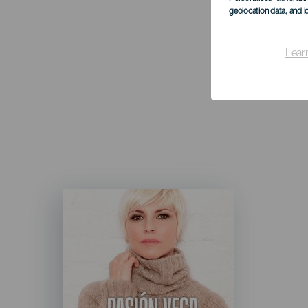
geolocation data, and i
Lear
Imagen
Listado