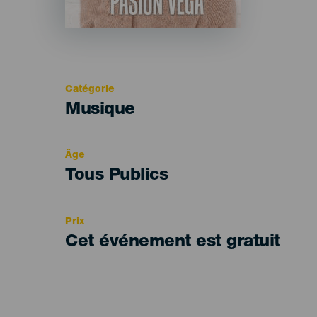
Catégorie
Categoría
Musique
del
evento
Âge
Edad
Tous Publics
Recomendada
Prix
Cet événement est gratuit