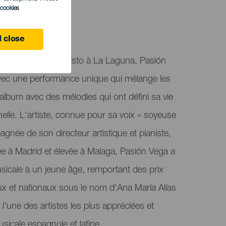
l cookies
 close
tés du Santísimo Cristo à La Laguna, Pasión
avec une performance unique qui mélange les
lbum avec des mélodies qui ont défini sa vie
elle. L'artiste, connue pour sa voix « soyeuse
pagnée de son directeur artistique et pianiste,
 à Madrid et élevée à Malaga, Pasión Vega a
icale à un jeune âge, remportant des prix
ux et nationaux sous le nom d'Ana María Alías
 l'une des artistes les plus appréciées et
sicale espagnole et latine.