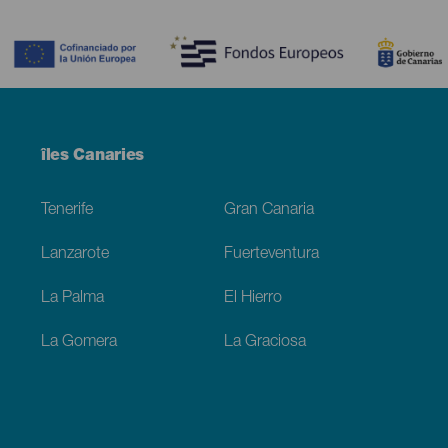
Contenido
Menú
îles Canaries
Footer
Tenerife
Gran Canaria
Lanzarote
Fuerteventura
La Palma
El Hierro
La Gomera
La Graciosa