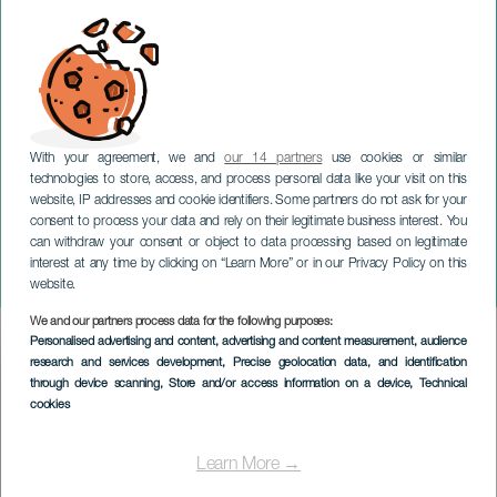
With your agreement, we and
our 14 partners
use cookies or similar
technologies to store, access, and process personal data like your visit on this
website, IP addresses and cookie identifiers. Some partners do not ask for your
consent to process your data and rely on their legitimate business interest. You
can withdraw your consent or object to data processing based on legitimate
LANZAROTE
interest at any time by clicking on “Learn More” or in our Privacy Policy on this
Under the Rim 3x3
website.
We and our partners process data for the following purposes:
Imagen
Personalised advertising and content, advertising and content measurement, audience
Listado
research and services development
, Precise geolocation data, and identification
through device scanning
, Store and/or access information on a device
, Technical
cookies
Learn More →