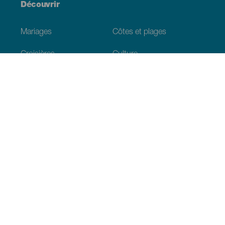
Découvrir
Mariages
Côtes et plages
Croisières
Culture
Gastronomie
Tourisme actif
Tous les articles
Informations pratiques
Agenda
Climat
Venir aux Canaries
Restaurants