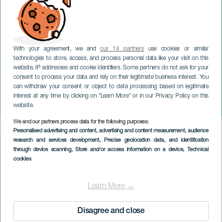
With your agreement, we and
our 14 partners
use cookies or similar
technologies to store, access, and process personal data like your visit on this
website, IP addresses and cookie identifiers. Some partners do not ask for your
consent to process your data and rely on their legitimate business interest. You
LANZAROTE
can withdraw your consent or object to data processing based on legitimate
Piélago: Félix Morales en
interest at any time by clicking on “Learn More” or in our Privacy Policy on this
concierto
website.
We and our partners process data for the following purposes:
Imagen
Personalised advertising and content, advertising and content measurement, audience
Listado
research and services development
, Precise geolocation data, and identification
through device scanning
, Store and/or access information on a device
, Technical
cookies
Learn More →
Disagree and close