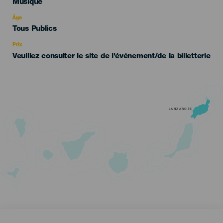
Categoría
Musique
del
evento
Âge
Edad
Tous Publics
Recomendada
Prix
Veuillez consulter le site de l'événement/de la billetterie
LANZAROTE