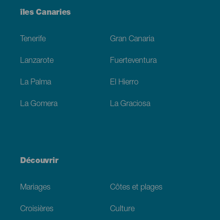
Menú
îles Canaries
Footer
Tenerife
Gran Canaria
Lanzarote
Fuerteventura
La Palma
El Hierro
La Gomera
La Graciosa
Découvrir
Mariages
Côtes et plages
Croisières
Culture