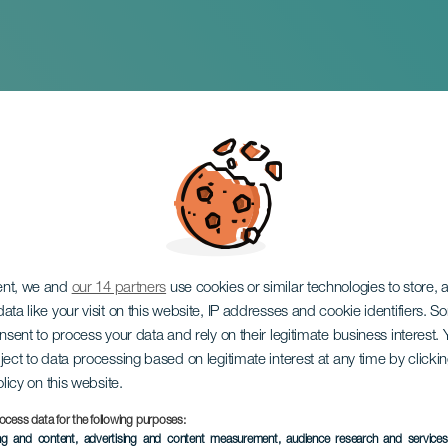
iones de Santa
ent, we and
our 14 partners
use cookies or similar technologies to store,
ata like your visit on this website, IP addresses and cookie identifiers. 
onsent to process your data and rely on their legitimate business interest
ject to data processing based on legitimate interest at any time by click
olicy on this website.
ocess data for the following purposes:
ÉVÉNEMENT PASSÉ
ing and content, advertising and content measurement, audience research and service