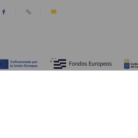
Découvrir
I
Mariages
Côtes et plages
A