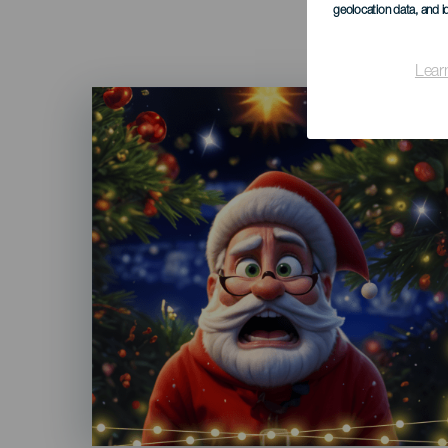
geolocation data, and i
Lear
Imagen
Listado