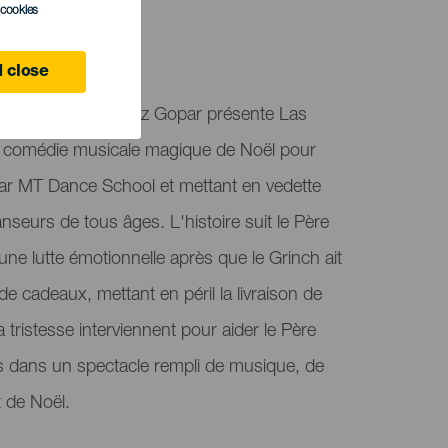
l cookies
 close
» de Víctor Fernández Gopar présente Las
 comédie musicale magique de Noël pour
e par MT Dance School et mettant en vedette
nseurs de tous âges. L'histoire suit le Père
à une lutte émotionnelle après que le Grinch ait
de cadeaux, mettant en péril la livraison de
la tristesse interviennent pour aider le Père
s dans un spectacle rempli de musique, de
t de Noël.