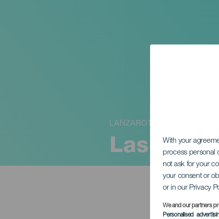
LANZAROTE
Las emoc
With your agreem
process personal d
not ask for your c
your consent or ob
or in our Privacy P
We and our partners pr
Personalised advertis