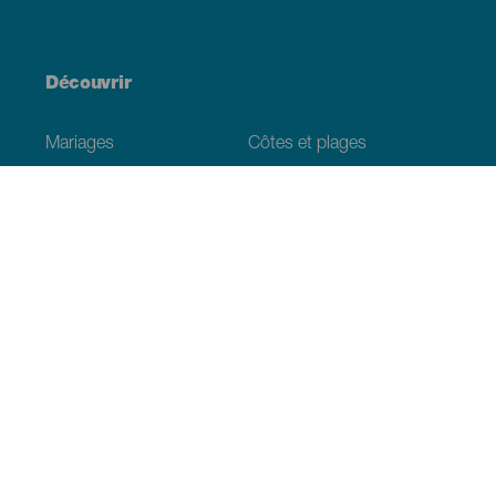
Découvrir
Mariages
Côtes et plages
Croisières
Culture
Gastronomie
Tourisme actif
Tous les articles
Informations pratiques
Agenda
Climat