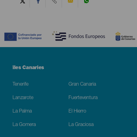
Contenido
Menú
îles Canaries
Footer
Tenerife
Gran Canaria
Lanzarote
Fuerteventura
La Palma
El Hierro
La Gomera
La Graciosa