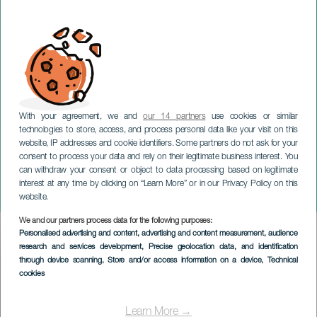
With your agreement, we and
our 14 partners
use cookies or similar
technologies to store, access, and process personal data like your visit on this
website, IP addresses and cookie identifiers. Some partners do not ask for your
consent to process your data and rely on their legitimate business interest. You
can withdraw your consent or object to data processing based on legitimate
LANZAROTE
interest at any time by clicking on “Learn More” or in our Privacy Policy on this
Foire artisanale à Noël
website.
We and our partners process data for the following purposes:
Imagen
Personalised advertising and content, advertising and content measurement, audience
Listado
research and services development
, Precise geolocation data, and identification
through device scanning
, Store and/or access information on a device
, Technical
cookies
Learn More →