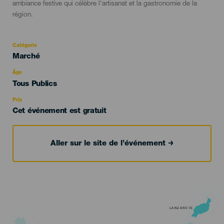
ambiance festive qui célèbre l'artisanat et la gastronomie de la
région.
Catégorie
Categoría
Marché
del
evento
Âge
Edad
Tous Publics
Recomendada
Prix
Cet événement est gratuit
Aller sur le site de l’événement
LANZAROTE