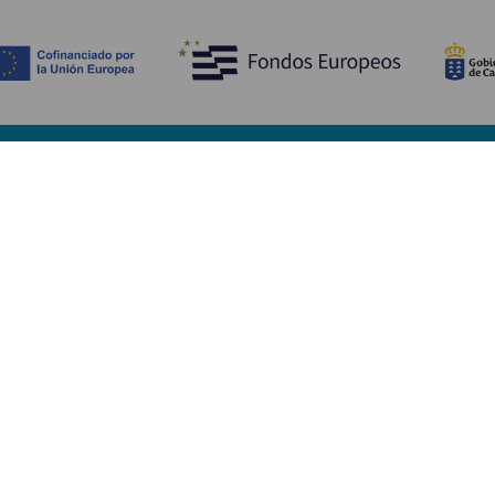
Découvrir
I
Mariages
Côtes et plages
A
Croisières
Culture
Ve
Gastronomie
Tourisme actif
H
Tous les articles