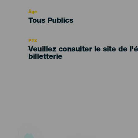
evento
Âge
Edad
Tous Publics
Recomendada
Prix
Veuillez consulter le site de l
billetterie