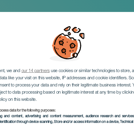
Arona SOS Atlántico
ent, we and
our 14 partners
use cookies or similar technologies to store,
ata like your visit on this website, IP addresses and cookie identifiers. 
onsent to process your data and rely on their legitimate business interest
ject to data processing based on legitimate interest at any time by click
olicy on this website.
ocess data for the following purposes:
ing and content, advertising and content measurement, audience research and service
dentification through device scanning
, Store and/or access information on a device
, Technica
ÉVÉNEMENT PASSÉ