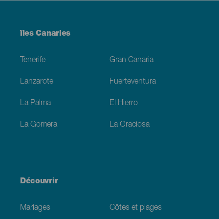
Menú
îles Canaries
Footer
Tenerife
Gran Canaria
Lanzarote
Fuerteventura
La Palma
El Hierro
La Gomera
La Graciosa
Découvrir
Mariages
Côtes et plages