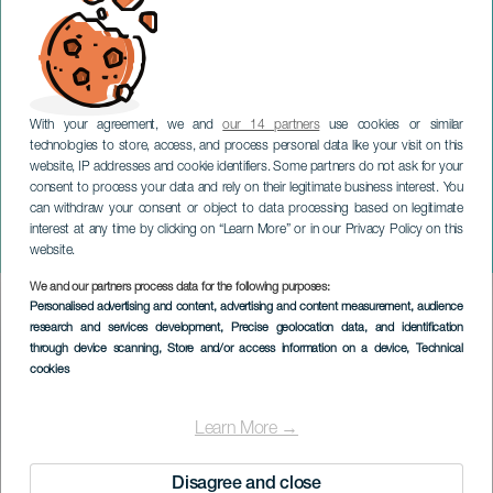
With your agreement, we and
our 14 partners
use cookies or similar
technologies to store, access, and process personal data like your visit on this
website, IP addresses and cookie identifiers. Some partners do not ask for your
consent to process your data and rely on their legitimate business interest. You
can withdraw your consent or object to data processing based on legitimate
LA PALMA
interest at any time by clicking on “Learn More” or in our Privacy Policy on this
Puños de Harina
website.
We and our partners process data for the following purposes:
Imagen
Personalised advertising and content, advertising and content measurement, audience
Listado
research and services development
, Precise geolocation data, and identification
through device scanning
, Store and/or access information on a device
, Technical
cookies
Learn More →
Disagree and close
ÉVÉNEMENT PASSÉ