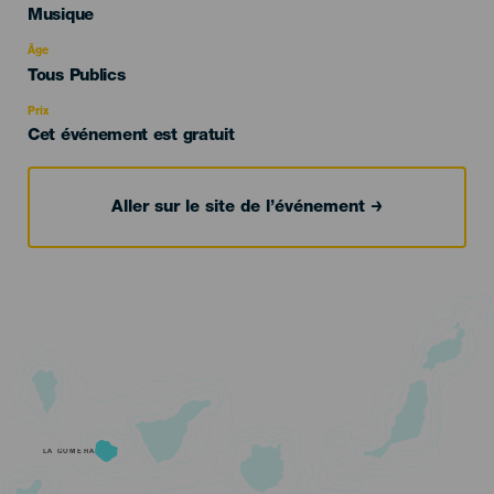
Categoría
Musique
del
evento
Âge
Edad
Tous Publics
Recomendada
Prix
Cet événement est gratuit
Aller sur le site de l’événement
LA GOMERA