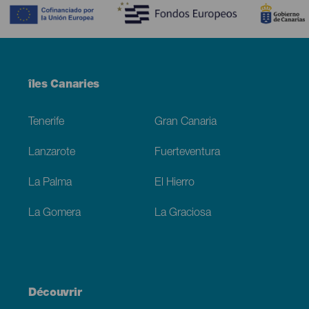
Menú
îles Canaries
Footer
Tenerife
Gran Canaria
Lanzarote
Fuerteventura
La Palma
El Hierro
La Gomera
La Graciosa
Découvrir