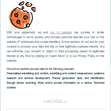
With your agreement, we and
our 14 partners
use cookies or similar
technologies to store, access, and process personal data like your visit on this
website, IP addresses and cookie identifiers. Some partners do not ask for your
consent to process your data and rely on their legitimate business interest. You
LA GOMERA
can withdraw your consent or object to data processing based on legitimate
Rebeca Mora Duo en
interest at any time by clicking on “Learn More” or in our Privacy Policy on this
concert
website.
We and our partners process data for the following purposes:
Imagen
Personalised advertising and content, advertising and content measurement, audience
Listado
research and services development
, Precise geolocation data, and identification
through device scanning
, Store and/or access information on a device
, Technical
cookies
Learn More →