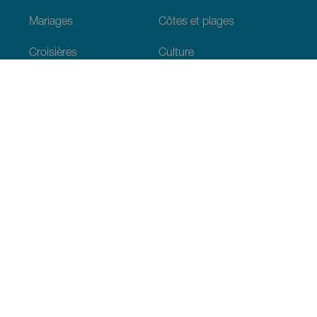
Mariages
Côtes et plages
Croisières
Culture
Gastronomie
Tourisme actif
Tous les articles
Informations pratiques
Agenda
Climat
Venir aux Canaries
Restaurants
Hébergements
L’archipel