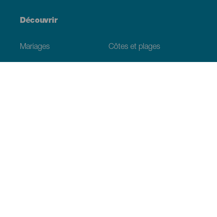
Découvrir
Mariages
Côtes et plages
Croisières
Culture
Gastronomie
Tourisme actif
Tous les articles
Informations pratiques
Agenda
Climat
Venir aux Canaries
Restaurants