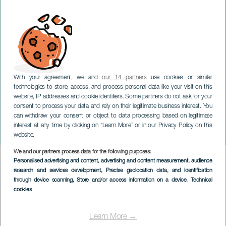
With your agreement, we and
our 14 partners
use cookies or similar
technologies to store, access, and process personal data like your visit on this
website, IP addresses and cookie identifiers. Some partners do not ask for your
consent to process your data and rely on their legitimate business interest. You
GRAN CANARIA
can withdraw your consent or object to data processing based on legitimate
Sappho de Lesbos : l'île
interest at any time by clicking on “Learn More” or in our Privacy Policy on this
poétique des femmes
website.
We and our partners process data for the following purposes:
Imagen
Personalised advertising and content, advertising and content measurement, audience
Listado
research and services development
, Precise geolocation data, and identification
through device scanning
, Store and/or access information on a device
, Technical
cookies
Learn More →