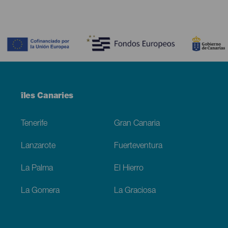
Contenido
Menú
îles Canaries
Footer
Tenerife
Gran Canaria
Lanzarote
Fuerteventura
La Palma
El Hierro
La Gomera
La Graciosa