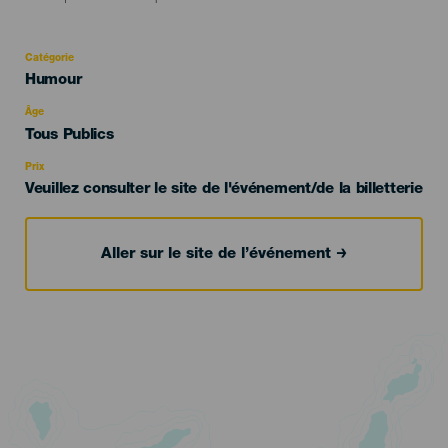
Catégorie
Categoría
Humour
del
evento
Âge
Edad
Tous Publics
Recomendada
Prix
Veuillez consulter le site de l'événement/de la billetterie
Aller sur le site de l’événement