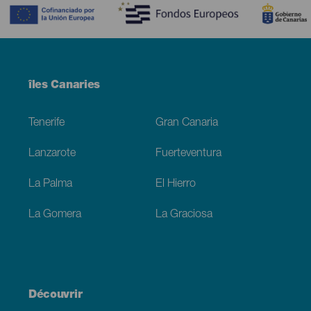
Menú
îles Canaries
Footer
Tenerife
Gran Canaria
Lanzarote
Fuerteventura
La Palma
El Hierro
La Gomera
La Graciosa
Découvrir