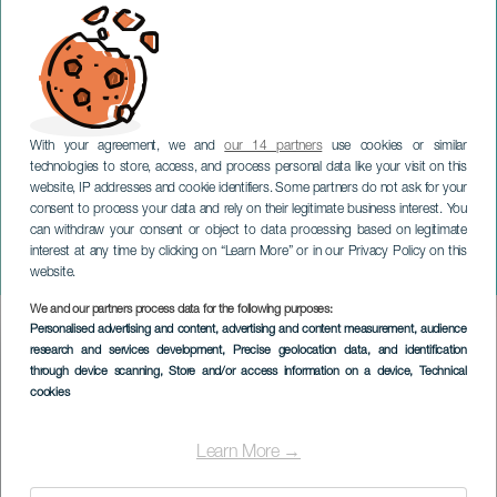
With your agreement, we and
our 14 partners
use cookies or similar
technologies to store, access, and process personal data like your visit on this
website, IP addresses and cookie identifiers. Some partners do not ask for your
consent to process your data and rely on their legitimate business interest. You
GRAN CANARIA
can withdraw your consent or object to data processing based on legitimate
Quatuor Fama : Ensemble
interest at any time by clicking on “Learn More” or in our Privacy Policy on this
à vent
website.
We and our partners process data for the following purposes:
Imagen
Personalised advertising and content, advertising and content measurement, audience
Listado
research and services development
, Precise geolocation data, and identification
through device scanning
, Store and/or access information on a device
, Technical
cookies
Learn More →