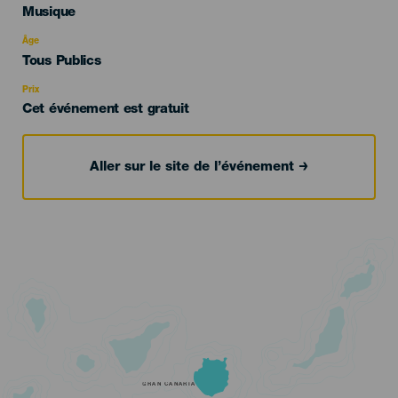
Categoría
Musique
del
evento
Âge
Edad
Tous Publics
Recomendada
Prix
Cet événement est gratuit
Aller sur le site de l’événement
GRAN CANARIA