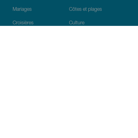
Mariages
Côtes et plages
Croisières
Culture
Gastronomie
Tourisme actif
Tous les articles
Informations pratiques
Agenda
Climat
Venir aux Canaries
Restaurants
Hébergements
L’archipel