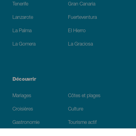
Tenerife
Gran Canaria
Lanzarote
Fuerteventura
La Palma
El Hierro
La Gomera
La Graciosa
Découvrir
Mariages
Côtes et plages
Croisières
Culture
Gastronomie
Tourisme actif