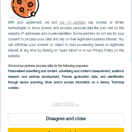
With your agreement, we and
our 14 partners
use cookies or similar
technologies to store, access, and process personal data like your visit on this
website, IP addresses and cookie identifiers. Some partners do not ask for your
consent to process your data and rely on their legitimate business interest. You
GRAN CANARIA
can withdraw your consent or object to data processing based on legitimate
Olga Cerpa y Mestisay:
interest at any time by clicking on “Learn More” or in our Privacy Policy on this
Palo Santo
website.
We and our partners process data for the following purposes:
Imagen
Personalised advertising and content, advertising and content measurement, audience
Listado
research and services development
, Precise geolocation data, and identification
through device scanning
, Store and/or access information on a device
, Technical
cookies
Learn More →
Disagree and close