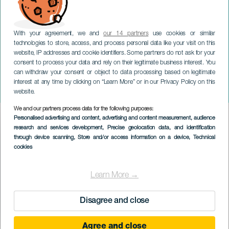
With your agreement, we and
our 14 partners
use cookies or similar
technologies to store, access, and process personal data like your visit on this
website, IP addresses and cookie identifiers. Some partners do not ask for your
consent to process your data and rely on their legitimate business interest. You
can withdraw your consent or object to data processing based on legitimate
GRAN CANARIA
interest at any time by clicking on “Learn More” or in our Privacy Policy on this
Mojo Music Fest
website.
We and our partners process data for the following purposes:
Imagen
Personalised advertising and content, advertising and content measurement, audience
Listado
research and services development
, Precise geolocation data, and identification
through device scanning
, Store and/or access information on a device
, Technical
cookies
Learn More →
Disagree and close
Agree and close