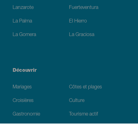
Lanzarote
Fuerteventura
La Palma
El Hierro
La Gomera
La Graciosa
Découvrir
Mariages
Côtes et plages
Croisières
Culture
Gastronomie
Tourisme actif
Tous les articles