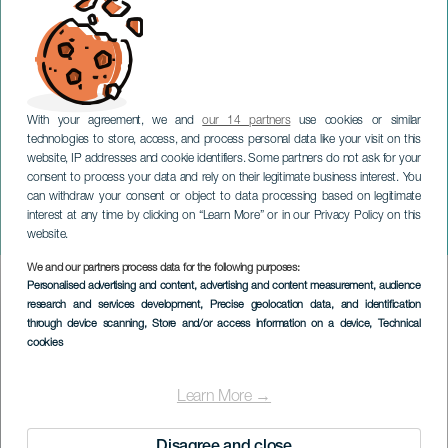
With your agreement, we and
our 14 partners
use cookies or similar
technologies to store, access, and process personal data like your visit on this
website, IP addresses and cookie identifiers. Some partners do not ask for your
consent to process your data and rely on their legitimate business interest. You
can withdraw your consent or object to data processing based on legitimate
GRAN CANARIA
interest at any time by clicking on “Learn More” or in our Privacy Policy on this
Miguel Poveda en concert
website.
We and our partners process data for the following purposes:
Imagen
Personalised advertising and content, advertising and content measurement, audience
Listado
research and services development
, Precise geolocation data, and identification
through device scanning
, Store and/or access information on a device
, Technical
cookies
Learn More →