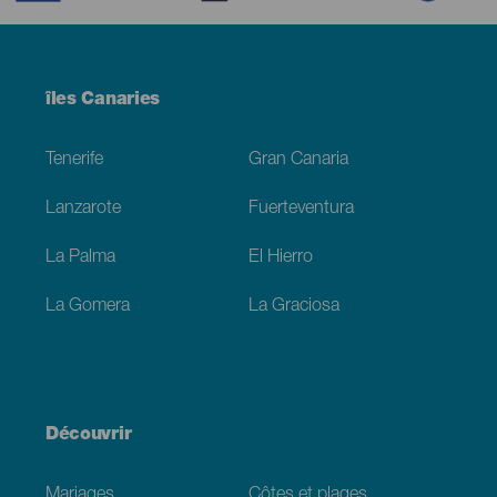
Menú
îles Canaries
Footer
Tenerife
Gran Canaria
Lanzarote
Fuerteventura
La Palma
El Hierro
La Gomera
La Graciosa
Découvrir
Mariages
Côtes et plages