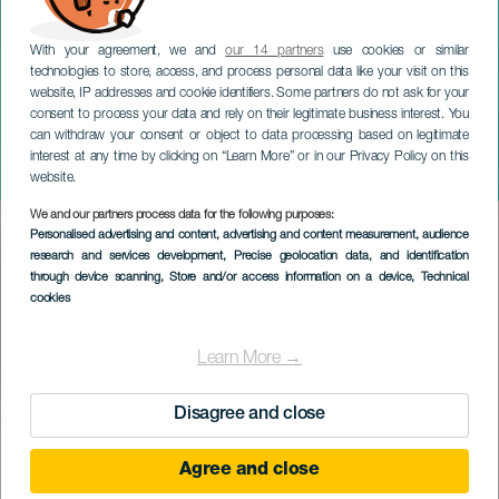
With your agreement, we and
our 14 partners
use cookies or similar
technologies to store, access, and process personal data like your visit on this
website, IP addresses and cookie identifiers. Some partners do not ask for your
consent to process your data and rely on their legitimate business interest. You
can withdraw your consent or object to data processing based on legitimate
GRAN CANARIA
interest at any time by clicking on “Learn More” or in our Privacy Policy on this
La farsa del Siglo de Oro
website.
We and our partners process data for the following purposes:
Imagen
Personalised advertising and content, advertising and content measurement, audience
Listado
research and services development
, Precise geolocation data, and identification
through device scanning
, Store and/or access information on a device
, Technical
cookies
Learn More →
Disagree and close
ÉVÉNEMENT PASSÉ
Agree and close