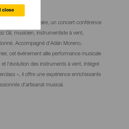
 Canaria
 close
sente Moviendo el aire, un concert-conférence
 Gil, musicien, instrumentiste à vent,
ssionné. Accompagné d'Adán Moreno,
hier, cet événement allie performance musicale
n et l'évolution des instruments à vent. Intégré
rclass », il offre une expérience enrichissante
sionnés d'artisanat musical.