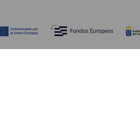
Découvrir
I
Mariages
Côtes et plages
A
Croisières
Culture
Ve
Gastronomie
Tourisme actif
H
Tous les articles