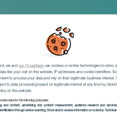
ánchez : Concerts é
ent, we and
our 14 partners
use cookies or similar technologies to store,
ata like your visit on this website, IP addresses and cookie identifiers. 
onsent to process your data and rely on their legitimate business interest
ject to data processing based on legitimate interest at any time by click
olicy on this website.
ocess data for the following purposes:
ÉVÉNEMENT PASSÉ
ing and content, advertising and content measurement, audience research and service
dentification through device scanning
, Store and/or access information on a device
, Technica