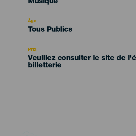
Categoría
Musique
del
evento
Âge
Edad
Tous Publics
Recomendada
Prix
Veuillez consulter le site de l
billetterie