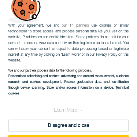
With your agreement, we and
our 14 partners
use cookies or similar
technologies to store, access, and process personal data like your visit on this
website, IP addresses and cookie identifiers. Some partners do not ask for your
consent to process your data and rely on their legitimate business interest. You
GRAN CANARIA
can withdraw your consent or object to data processing based on legitimate
Hermanos Martínez en
interest at any time by clicking on “Learn More” or in our Privacy Policy on this
concert
website.
We and our partners process data for the following purposes:
Imagen
Personalised advertising and content, advertising and content measurement, audience
Listado
research and services development
, Precise geolocation data, and identification
through device scanning
, Store and/or access information on a device
, Technical
cookies
Learn More →
Disagree and close