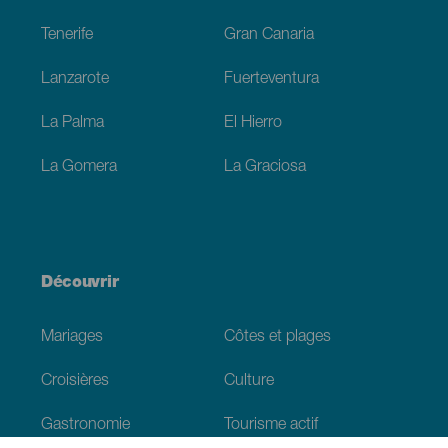
Tenerife
Gran Canaria
Lanzarote
Fuerteventura
La Palma
El Hierro
La Gomera
La Graciosa
Découvrir
Mariages
Côtes et plages
Croisières
Culture
Gastronomie
Tourisme actif