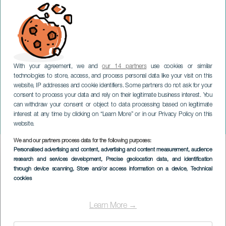
With your agreement, we and
our 14 partners
use cookies or similar
technologies to store, access, and process personal data like your visit on this
website, IP addresses and cookie identifiers. Some partners do not ask for your
consent to process your data and rely on their legitimate business interest. You
can withdraw your consent or object to data processing based on legitimate
GRAN CANARIA
interest at any time by clicking on “Learn More” or in our Privacy Policy on this
Fonseca en concert
website.
We and our partners process data for the following purposes:
Imagen
Personalised advertising and content, advertising and content measurement, audience
Listado
research and services development
, Precise geolocation data, and identification
through device scanning
, Store and/or access information on a device
, Technical
cookies
Learn More →