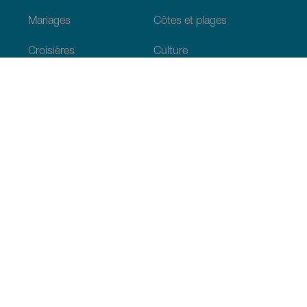
Mariages
Côtes et plages
Croisières
Culture
Gastronomie
Tourisme actif
Tous les articles
Informations pratiques
Agenda
Climat
Venir aux Canaries
Restaurants
Hébergements
L’archipel