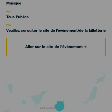
Categoría
Musique
del
evento
Âge
Edad
Tous Publics
Recomendada
Prix
Veuillez consulter le site de l'événement/de la billetterie
Aller sur le site de l’événement
GRAN CANARIA