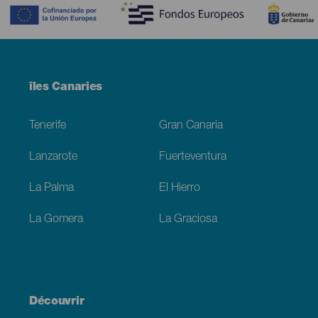
Menú
îles Canaries
Footer
Tenerife
Gran Canaria
Lanzarote
Fuerteventura
La Palma
El Hierro
La Gomera
La Graciosa
Découvrir