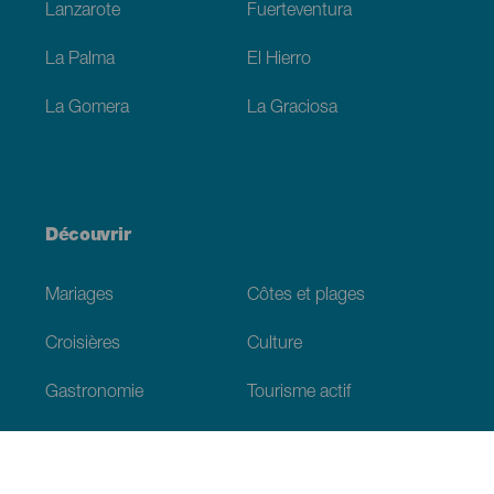
Lanzarote
Fuerteventura
La Palma
El Hierro
La Gomera
La Graciosa
Découvrir
Mariages
Côtes et plages
Croisières
Culture
Gastronomie
Tourisme actif
Tous les articles