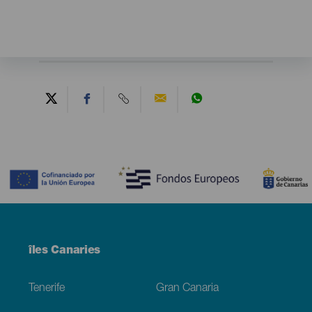
Contenido
Menú
îles Canaries
Footer
Tenerife
Gran Canaria