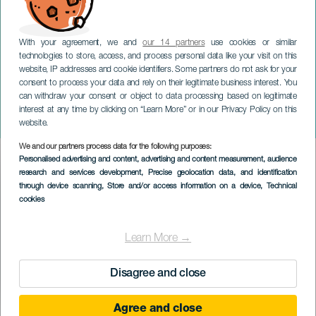
With your agreement, we and
our 14 partners
use cookies or similar
technologies to store, access, and process personal data like your visit on this
website, IP addresses and cookie identifiers. Some partners do not ask for your
consent to process your data and rely on their legitimate business interest. You
can withdraw your consent or object to data processing based on legitimate
GRAN CANARIA
interest at any time by clicking on “Learn More” or in our Privacy Policy on this
Festival Sardina Viva
website.
We and our partners process data for the following purposes:
Imagen
Personalised advertising and content, advertising and content measurement, audience
Listado
research and services development
, Precise geolocation data, and identification
through device scanning
, Store and/or access information on a device
, Technical
cookies
Learn More →
Disagree and close
Agree and close