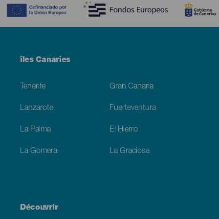
Menú
îles Canaries
Footer
Tenerife
Gran Canaria
Lanzarote
Fuerteventura
La Palma
El Hierro
La Gomera
La Graciosa
Découvrir