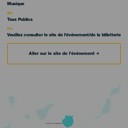
Categoría
Musique
del
evento
Âge
Edad
Tous Publics
Recomendada
Prix
Veuillez consulter le site de l'événement/de la billetterie
Aller sur le site de l’événement
GRAN CANARIA