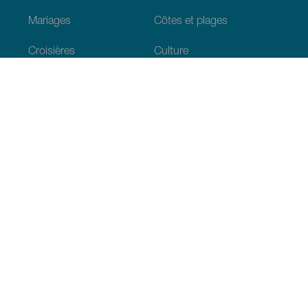
Mariages
Côtes et plages
Croisières
Culture
Gastronomie
Tourisme actif
Tous les articles
Informations pratiques
Agenda
Climat
Venir aux Canaries
Restaurants
Hébergements
L’archipel