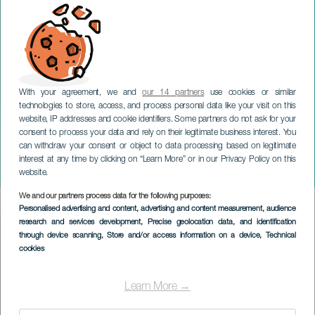
With your agreement, we and
our 14 partners
use cookies or similar
technologies to store, access, and process personal data like your visit on this
website, IP addresses and cookie identifiers. Some partners do not ask for your
consent to process your data and rely on their legitimate business interest. You
GRAN CANARIA
can withdraw your consent or object to data processing based on legitimate
Barbara Hannigan & OFGC
interest at any time by clicking on “Learn More” or in our Privacy Policy on this
en concert
website.
We and our partners process data for the following purposes:
Imagen
Personalised advertising and content, advertising and content measurement, audience
Listado
research and services development
, Precise geolocation data, and identification
through device scanning
, Store and/or access information on a device
, Technical
cookies
Learn More →