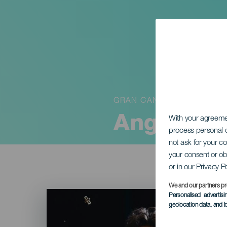
GRAN CANARIA
Angel Wan
With your agreem
process personal d
not ask for your c
your consent or ob
or in our Privacy P
We and our partners pr
Imagen
Personalised advertis
Listado
geolocation data, and i