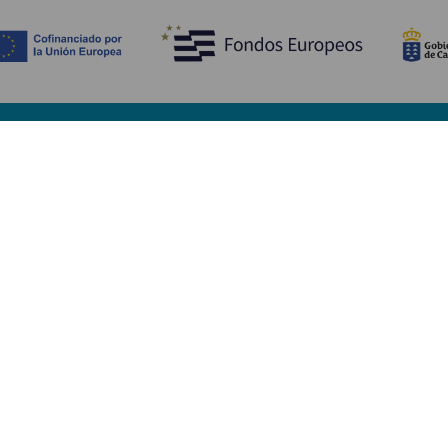
Découvrir
I
Mariages
Côtes et plages
A
Croisières
Culture
Ve
Gastronomie
Tourisme actif
H
Tous les articles