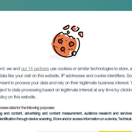
g : concert de pian
ent, we and
our 14 partners
use cookies or similar technologies to store,
ata like your visit on this website, IP addresses and cookie identifiers. 
onsent to process your data and rely on their legitimate business interest
ject to data processing based on legitimate interest at any time by click
olicy on this website.
ocess data for the following purposes:
ÉVÉNEMENT PASSÉ
ing and content, advertising and content measurement, audience research and service
dentification through device scanning
, Store and/or access information on a device
, Technica
19 February 2025